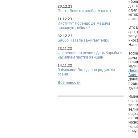
«бол
две т
20.12.23
одну 
Понте Веккьо в зелёном свете
кото
авто
11.12.23
Институт Лоренцо де Медичи
Это 
празднует юбилей
эры,
02.12.23
запу
Баббо Натале зажигает ёлки
инос
Напо
23.11.23
Флоренция отмечает День борьбы с
Тоска
насилием против женщин
делат
вгляд
14.11.23
колич
В Фильине-Вальдарно радуются
Леон
осени
Алиг
Дона
Все новости
прави
худо
Имен
основ
запад
вели
ещё и
феод
косно
челов
почув