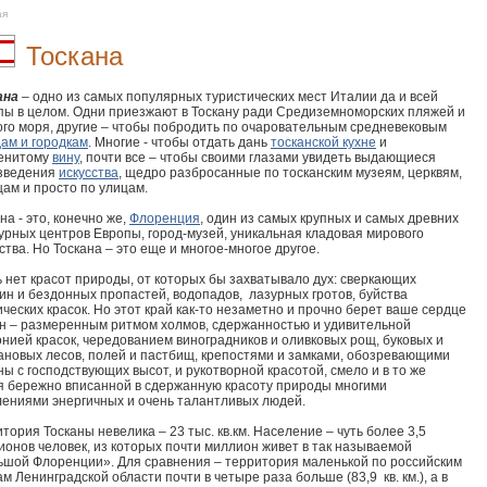
ая
Тоскана
ана
– одно из самых популярных туристических мест Италии да и всей
пы в целом. Одни приезжают в Тоскану ради Средиземноморских пляжей и
ого моря, другие – чтобы побродить по очаровательным средневековым
дам и городкам
. Многие - чтобы отдать дань
тосканской кухне
и
енитому
вину
, почти все – чтобы своими глазами увидеть выдающиеся
зведения
искусства
, щедро разбросанные по тосканским музеям, церквям,
ам и просто по улицам.
на - это, конечно же,
Флоренция
, один из самых крупных и самых древних
урных центров Европы, город-музей, уникальная кладовая мирового
ства. Но Тоскана – это еще и многое-многое другое.
 нет красот природы, от которых бы захватывало дух: сверкающих
ин и бездонных пропастей, водопадов, лазурных гротов, буйства
ческих красок. Но этот край как-то незаметно и прочно берет ваше сердце
ен – размеренным ритмом холмов, сдержанностью и удивительной
нией красок, чередованием виноградников и оливковых рощ, буковых и
ановых лесов, полей и пастбищ, крепостями и замками, обозревающими
ы с господствующих высот, и рукотворной красотой, смело и в то же
я бережно вписанной в сдержанную красоту природы многими
лениями энергичных и очень талантливых людей.
тория Тосканы невелика – 23 тыс. кв.км. Население – чуть более 3,5
ионов человек, из которых почти миллион живет в так называемой
ьшой Флоренции». Для сравнения – территория маленькой по российским
м Ленинградской области почти в четыре раза больше (83,9 кв. км.), а в