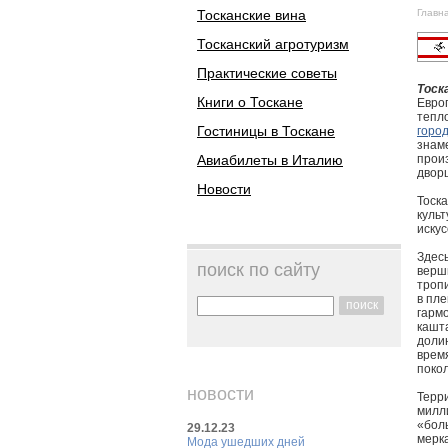
Тосканские вина
Главн
Тосканский агротуризм
Практические советы
Тоск
Книги о Тоскане
Евро
тепл
Гостиницы в Тоскане
горо
знам
Авиабилеты в Италию
прои
дворц
Новости
Тоска
культ
искус
Здесь
поиск по сайту
верш
тропи
в пл
поиск
гармо
кашт
долин
врем
поко
новости
Терри
милл
«бол
29.12.23
мерка
Мода ушедших дней