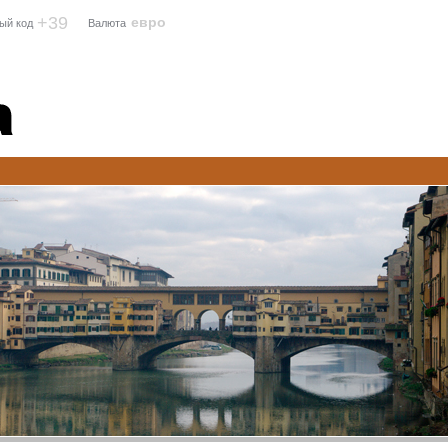
+39
евро
ый код
Валюта