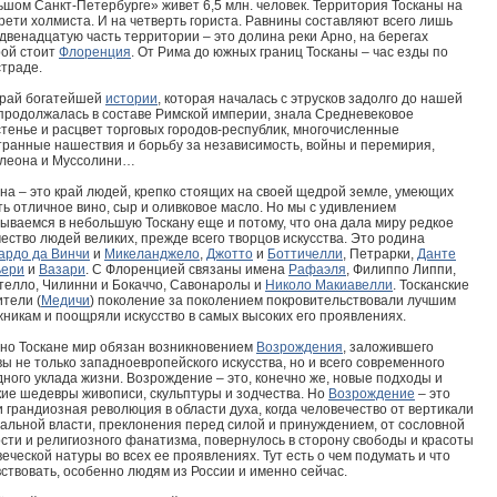
ьшом Санкт-Петербурге» живет 6,5 млн. человек. Территория Тосканы на
рети холмиста. И на четверть гориста. Равнины составляют всего лишь
двенадцатую часть территории – это долина реки Арно, на берегах
рой стоит
Флоренция
. От Рима до южных границ Тосканы – час езды по
страде.
край богатейшей
истории
, которая началась с этрусков задолго до нашей
 продолжалась в составе Римской империи, знала Средневековое
стенье и расцвет торговых городов-республик, многочисленные
транные нашествия и борьбу за независимость, войны и перемирия,
леона и Муссолини…
на – это край людей, крепко стоящих на своей щедрой земле, умеющих
ь отличное вино, сыр и оливковое масло. Но мы с удивлением
ываемся в небольшую Тоскану еще и потому, что она дала миру редкое
ество людей великих, прежде всего творцов искусства. Это родина
ардо да Винчи
и
Микеланджело
,
Джотто
и
Боттичелли
, Петрарки,
Данте
ьери
и
Вазари
. С Флоренцией связаны имена
Рафаэля
, Филиппо Липпи,
телло, Чилинни и Бокаччо, Савонаролы и
Николо Макиавелли
. Тосканские
тели (
Медичи
) поколение за поколением покровительствовали лучшим
жникам и поощряли искусство в самых высоких его проявлениях.
но Тоскане мир обязан возникновением
Возрождения
, заложившего
ы не только западноевропейского искусства, но и всего современного
ного уклада жизни. Возрождение – это, конечно же, новые подходы и
кие шедевры живописи, скульптуры и зодчества. Но
Возрождение
– это
 грандиозная революция в области духа, когда человечество от вертикали
альной власти, преклонения перед силой и принуждением, от сословной
сти и религиозного фанатизма, повернулось в сторону свободы и красоты
еческой натуры во всех ее проявлениях. Тут есть о чем подумать и что
ствовать, особенно людям из России и именно сейчас.