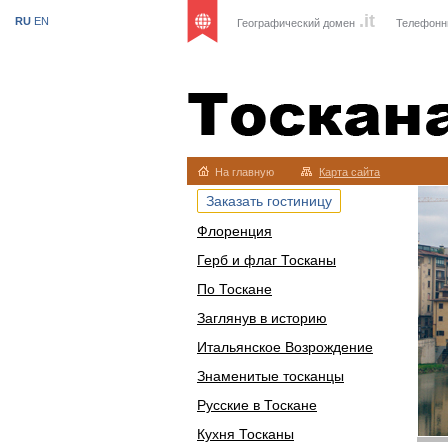
.it
RU
EN
Географический домен
Телефонн
Тоскана
На главную
Карта сайта
Заказать гостиницу
Флоренция
Герб и флаг Тосканы
По Тоскане
Заглянув в историю
Итальянское Возрождение
Знаменитые тосканцы
Русские в Тоскане
Кухня Тосканы