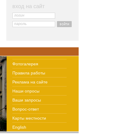
вход на сайт
логин
пароль
Фотогалерея
Правила работы
Реклама на сайте
Наши опросы
Ваши запросы
Вопрос-ответ
Карты местности
English