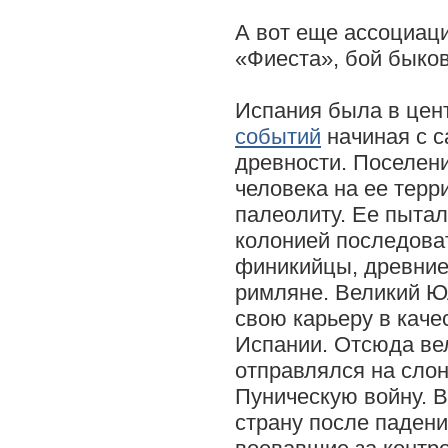
А вот еще ассоциаци
«Фиеста», бой быков
Испания была в цен
событий
начиная с с
древности. Поселен
человека на ее терр
палеолиту. Ее пытал
колонией последова
финикийцы, древние
римляне. Великий Ю
свою карьеру в каче
Испании. Отсюда ве
отправлялся на сло
Пуническую войну. 
страну после паден