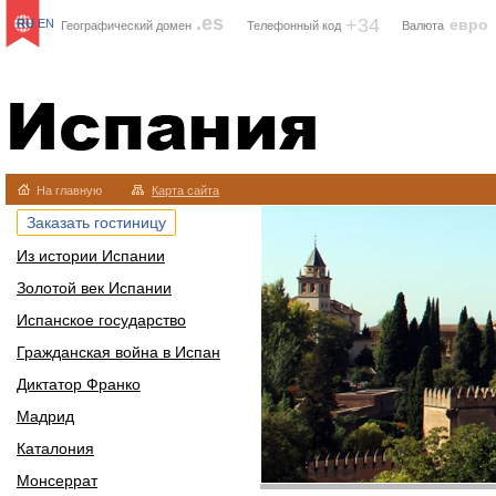
.es
+34
евро
RU
EN
Географический домен
Телефонный код
Валюта
Испания
На главную
Карта сайта
Заказать гостиницу
Из истории Испании
Золотой век Испании
Испанское государство
Гражданская война в Испан
Диктатор Франко
Мадрид
Каталония
Монсеррат