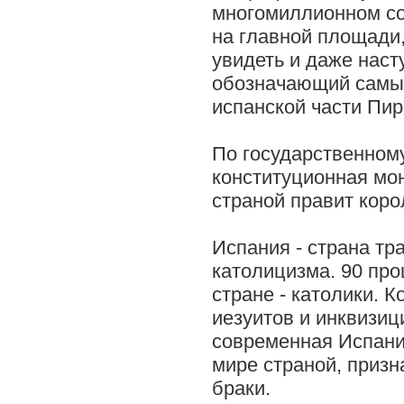
многомиллионном с
на главной площади,
увидеть и даже насту
обозначающий самы
испанской части Пир
По государственному
конституционная мон
страной правит коро
Испания - страна тр
католицизма. 90 пр
стране - католики. К
иезуитов и инквизиц
современная Испани
мире страной, приз
браки.