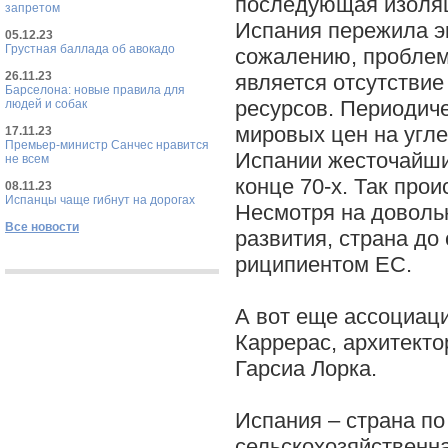
последующая изоляц
запретом
Испания пережила э
05.12.23
Грустная баллада об авокадо
сожалению, проблем
26.11.23
является отсутствие
Барселона: новые правила для
ресурсов. Периодич
людей и собак
мировых цен на угл
17.11.23
Премьер-министр Санчес нравится
Испании жесточайши
не всем
конце 70-х. Так прои
08.11.23
Испанцы чаще гибнут на дорогах
Несмотря на доволь
Все новости
развития, страна до
риципиентом ЕС.
А вот еще ассоциаци
Каррерас, архитекто
Гарсиа Лорка.
Испания – страна по
сельскохозяйственна