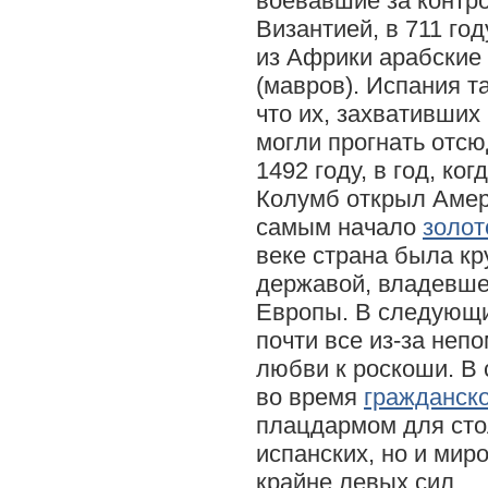
воевавшие за контро
Византией, в 711 го
из Африки арабские
(мавров). Испания т
что их, захвативших 
могли прогнать отсю
1492 году, в год, ког
Колумб открыл Амер
самым начало
золот
веке страна была к
державой, владевше
Европы. В следующи
почти все из-за неп
любви к роскоши. В 
во время
гражданск
плацдармом для сто
испанских, но и мир
крайне левых сил…