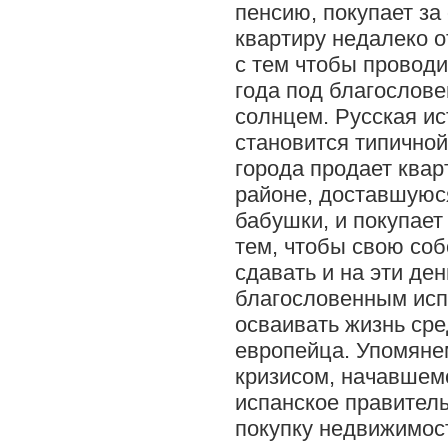
пенсию, покупает за
квартиру недалеко о
с тем чтобы провод
года под благослов
солнцем. Русская ис
становится типичной
города продает квар
районе, доставшуюс
бабушки, и покупает
тем, чтобы свою со
сдавать и на эти ден
благословенным ис
осваивать жизнь сре
европейца. Упомянем
кризисом, начавшемс
испанское правитель
покупку недвижимост