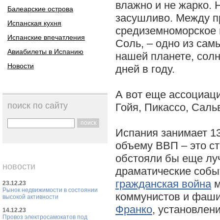
влажно и не жарко. 
Балеарские острова
засушливо. Между п
Испанская кухня
средиземноморское 
Испанские впечатления
Соль, – одно из сам
Авиабилеты в Испанию
нашей планете, солн
Новости
дней в году.
А вот еще ассоциац
поиск по сайту
Гойя, Пикассо, Саль
поиск
Испания занимает 13
объему ВВП – это ст
обстояли бы еще лу
новости
драматические собы
гражданская война
м
23.12.23
Рынок недвижимости в состоянии
коммунистов и фаши
высокой активности
Франко
, установлен
14.12.23
Провоз электросамокатов под