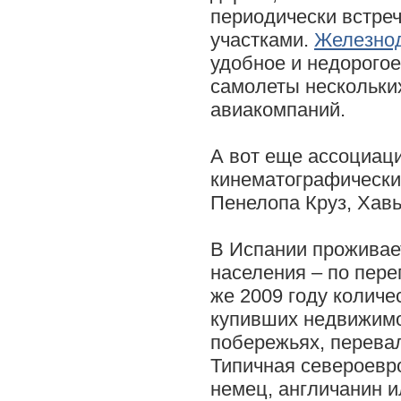
периодически встр
участками.
Железно
удобное и недорогое
самолеты нескольк
авиакомпаний.
А вот еще ассоциаци
кинематографически
Пенелопа Круз, Хав
В Испании проживае
населения – по пере
же 2009 году количе
купивших недвижимо
побережьях, перева
Типичная североевр
немец, англичанин и