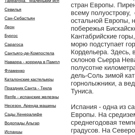
Таррагона. "Маленький исп
стран Европы. Пире
Севилья
всему полуострову,
Сан-Себастьян
остальной Европы, н
Леон
побережья Бискайско
Кантабрийские горы,
Бургос
морю подступает го
Сарагоса
Кордельера. Здесь, 
Сантьяго-де-Компостела
склонов Сьерра Нев
Наварра - коррида в Пампл
полусотне километра
Фламенко
дель-Соль зимой кат
Каталонские кастельеры
горнолыжники, а вед
Праздник Санта - Текла
Туниса.
Renfe - испанские железны
Несезон. Аренда машины
Испания - одна из с
Европы. На средиз
Сады Хенералифе
среднегодовая темп
Водопады Альгар
градусов. На Северо
Испанцы