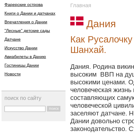
Фарерские острова
Главная
Книги о Дании и датчанах
Дания
Впечатления о Дании
"Лесные" детские сады
Как Русалочку
Датчане
Шанхай.
Искусство Дании
Авиабилеты в Данию
Гостиницы Дании
Дания. Родина викин
высоким ВВП на ду
Новости
высокими ценами. Од
человеческая жизнь 
составляющих саму
поиск по сайту
человеческой цивил
поиск
заселяют датчане. Не
Дании довольно стр
законодательство. С