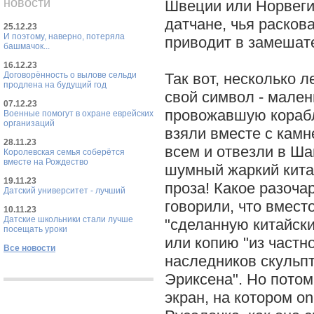
новости
Швеции или Норвеги
датчане, чья раско
25.12.23
И поэтому, наверно, потеряла
приводит в замешат
башмачок...
16.12.23
Договорённость о вылове сельди
Так вот, несколько л
продлена на будущий год
свой символ - мален
07.12.23
провожавшую корабли
Военные помогут в охране еврейских
организаций
взяли вместе с камн
28.11.23
всем и отвезли в Ша
Королевская семья соберётся
вместе на Рождество
шумный жаркий кита
19.11.23
проза! Какое разоча
Датский университет - лучший
говорили, что вмест
10.11.23
Датские школьники стали лучше
"сделанную китайск
посещать уроки
или копию "из частн
Все новости
наследников скульп
Эриксена". Но потом
экран, на котором on