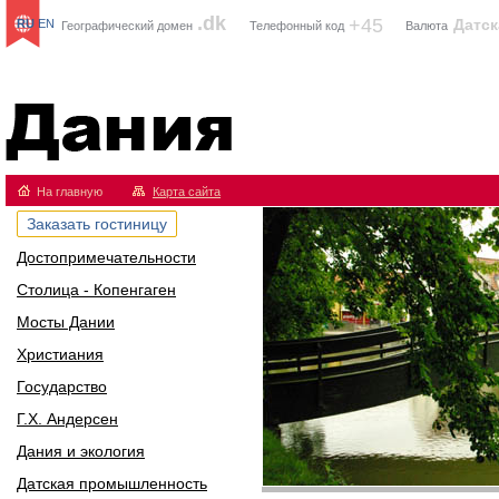
.dk
+45
Датск
RU
EN
Географический домен
Телефонный код
Валюта
Дания
На главную
Карта сайта
Заказать гостиницу
Достопримечательности
Столица - Копенгаген
Мосты Дании
Христиания
Государство
Г.Х. Андерсен
Дания и экология
Датская промышленность