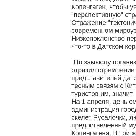
Копенгаген, чтобы у
"перспективную" стр
Отражение "тектонич
современном мироус
Низкопоклонство пе
что-то в Датском кор
"По замыслу органи
отразил стремление 
представителей датс
тесным связям с Кита
туристов им, значит
На 1 апреля, день с
администрация горо
скелет Русалочки, л
предоставленный му
Копенгагена. В той ж