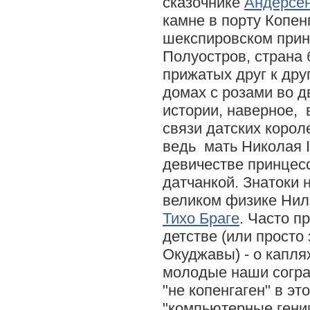
сказочнике
Андерсе
камне в порту Копенг
шекспировском прин
Полуостров, страна
прижатых друг к дру
домах с розами во д
истории, наверное, 
связи датских коро
ведь мать Николая I
девичестве принцес
датчанкой. Знатоки н
великом физике Нил
Тихо Браге
. Часто п
детстве (или просто
Окуджавы) - о каплях
молодые наши согра
"не копенгаген" в э
"компьютерные гении