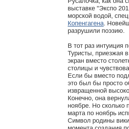
Русалочка, как она 
выставке "Экспо 201
морской водой, спец
Копенгагена
. Новей
разрушили поэзию.
В тот раз интуиция 
Туристы, приезжая в
экран вместо столет
столицы и чувствов
Если бы вместо подл
это был бы просто о
извращенной высоко
Конечно, она вернул
ноябре. Но сколько 
марта по ноябрь ис
Символ родины вики
момента создания п