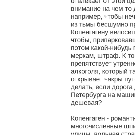
отвлекает от этой ц
внимание на чем-то 
например, чтобы неч
из тьмы бесшумно п
Копенгагену велосип
чтобы, припарковавш
потом какой-нибудь 
меркам, штраф. К т
препятствует утрен
алкоголя, который т
открывает чакры пут
делать, если дорога
Петербурга на маши
дешевая?
Копенгаген - романт
многочисленные шп
улицы, вольная стр