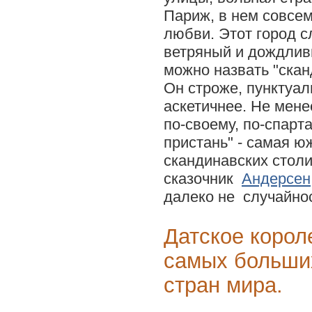
Париж, в нем совсем
любви. Этот город 
ветряный и дождливы
можно назвать "ска
Он строже, пунктуал
аскетичнее. Не мене
по-своему, по-спарта
пристань" - самая ю
скандинавских столи
сказочник
Андерсен
далеко не случайнос
Датское корол
самых больши
стран мира.