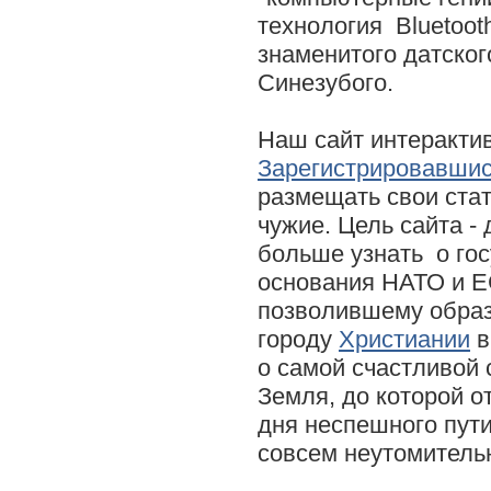
технология Bluetoot
знаменитого датско
Синезубого.
Наш сайт интеракти
Зарегистрировавши
размещать свои ста
чужие. Цель сайта -
больше узнать о гос
основания НАТО и ЕС
позволившему образ
городу
Христиании
в
о самой счастливой 
Земля, до которой о
дня неспешного пут
совсем неутомительн